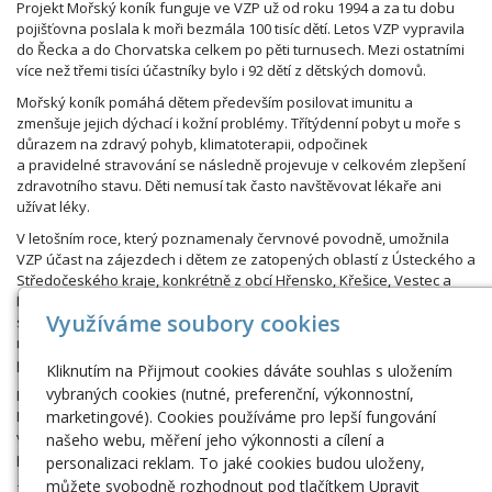
Projekt Mořský koník funguje ve VZP už od roku 1994 a za tu dobu
pojišťovna poslala k moři bezmála 100 tisíc dětí. Letos VZP vypravila
do Řecka a do Chorvatska celkem po pěti turnusech. Mezi ostatními
více než třemi tisíci účastníky bylo i 92 dětí z dětských domovů.
Mořský koník pomáhá dětem především posilovat imunitu a
zmenšuje jejich dýchací i kožní problémy. Třítýdenní pobyt u moře s
důrazem na zdravý pohyb, klimatoterapii, odpočinek
a pravidelné stravování se následně projevuje v celkovém zlepšení
zdravotního stavu. Děti nemusí tak často navštěvovat lékaře ani
užívat léky.
V letošním roce, který poznamenaly červnové povodně, umožnila
VZP účast na zájezdech i dětem ze zatopených oblastí z Ústeckého a
Středočeského kraje, konkrétně z obcí Hřensko, Křešice, Vestec a
Křinec. Děti z těchto míst se mohly zúčastnit druhého turnusu, který
Využíváme soubory cookies
se konal na přelomu června a července. Cílem bylo uvolnit rodičům
ruce při likvidaci následků škod povodní a zároveň dostat děti z
prostředí, kde hrozily různé infekce a negativní vlivy na psychiku.
Kliknutím na Přijmout cookies dáváte souhlas s uložením
vybraných cookies (nutné, preferenční, výkonnostní,
Náklady, které VZP uvolnila z fondu prevence na letošní ročník
Mořského koníka, se pohybují kolem 100 milionů korun. Přesné
marketingové). Cookies používáme pro lepší fungování
vyúčtování by mělo být hotovo do dvou měsíců od skončení
našeho webu, měření jeho výkonnosti a cílení a
posledního turnusu.
personalizaci reklam. To jaké cookies budou uloženy,
můžete svobodně rozhodnout pod tlačítkem Upravit
Zdroj: VZP