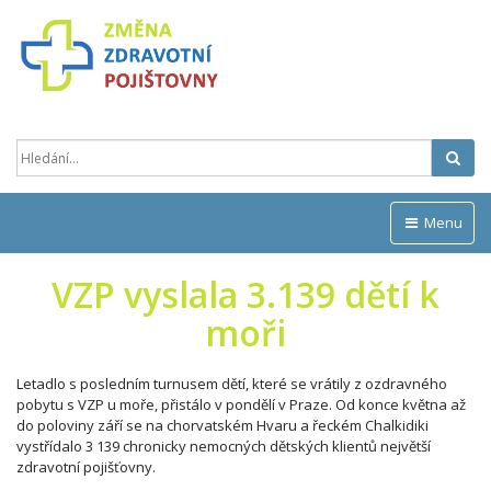
Hled
Menu
VZP vyslala 3.139 dětí k
moři
Letadlo s posledním turnusem dětí, které se vrátily z ozdravného
pobytu s VZP u moře, přistálo v pondělí v Praze. Od konce května až
do poloviny září se na chorvatském Hvaru a řeckém Chalkidiki
vystřídalo 3 139 chronicky nemocných dětských klientů největší
zdravotní pojišťovny.