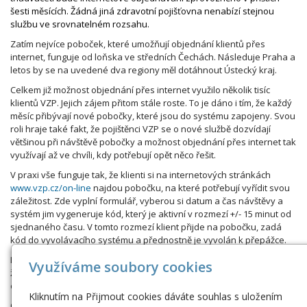
šesti měsících. Žádná jiná zdravotní pojišťovna nenabízí stejnou
službu ve srovnatelném rozsahu.
Zatím nejvíce poboček, které umožňují objednání klientů přes
internet, funguje od loňska ve středních Čechách. Následuje Praha a
letos by se na uvedené dva regiony měl dotáhnout Ústecký kraj.
Celkem již možnost objednání přes internet využilo několik tisíc
klientů VZP. Jejich zájem přitom stále roste. To je dáno i tím, že každý
měsíc přibývají nové pobočky, které jsou do systému zapojeny. Svou
roli hraje také fakt, že pojištěnci VZP se o nové službě dozvídají
většinou při návštěvě pobočky a možnost objednání přes internet tak
využívají až ve chvíli, kdy potřebují opět něco řešit.
V praxi vše funguje tak, že klienti si na internetových stránkách
www.vzp.cz/on-line
najdou pobočku, na které potřebují vyřídit svou
záležitost. Zde vyplní formulář, vyberou si datum a čas návštěvy a
systém jim vygeneruje kód, který je aktivní v rozmezí +/- 15 minut od
sjednaného času. V tomto rozmezí klient přijde na pobočku, zadá
kód do vyvolávacího systému a přednostně je vyvolán k přepážce.
Možnost objednávání přes internet samozřejmě nic nemění na tom,
Využíváme soubory cookies
že všichni klienti VZP nadále mohou přijít na pobočku přímo, tj. bez
objednání.
Kliknutím na Přijmout cookies dáváte souhlas s uložením
Objednávání přes internet a obsluha bez čekání je dalším krokem,