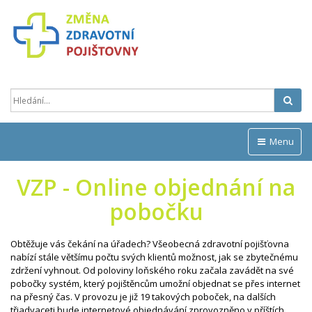
Hled
Menu
VZP - Online objednání na
pobočku
Obtěžuje vás čekání na úřadech? Všeobecná zdravotní pojišťovna
nabízí stále většímu počtu svých klientů možnost, jak se zbytečnému
zdržení vyhnout. Od poloviny loňského roku začala zavádět na své
pobočky systém, který pojištěncům umožní objednat se přes internet
na přesný čas. V provozu je již 19 takových poboček, na dalších
třiadvaceti bude internetové objednávání zprovozněno v příštích