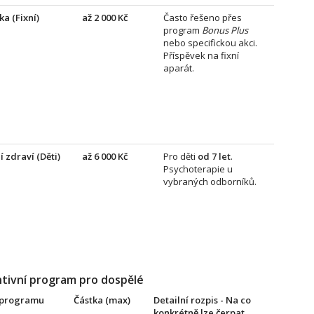
a (Fixní)
až 2 000 Kč
Často řešeno přes
program
Bonus Plus
nebo specifickou akci.
Příspěvek na fixní
aparát.
 zdraví (Děti)
až 6 000 Kč
Pro děti
od 7 let
.
Psychoterapie u
vybraných odborníků.
tivní program pro dospělé
 programu
Částka (max)
Detailní rozpis - Na co
konkrétně lze čerpat