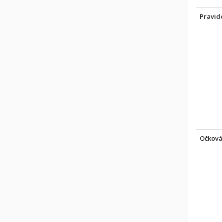
Pravid
Očková