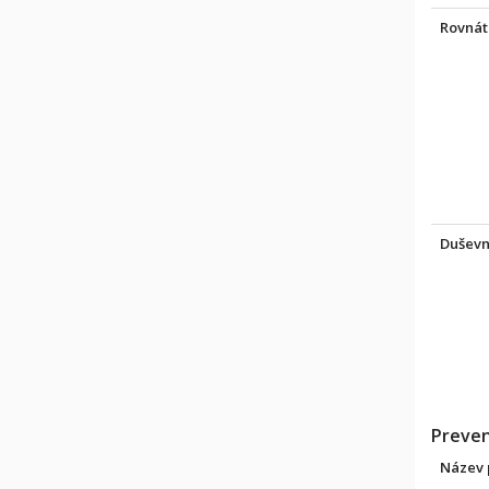
Rovnátk
Duševní
Preven
Název