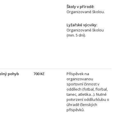
Školy v přírodě:
Organizované školou.
Lyžařské výcviky:
Organizované školou
(min. 5 dní).
elný pohyb
700 Kč
Příspěvek na
organizovanou
sportovní činnost v
oddílech (fotbal, florbal,
tanec, atletika...). Nutné
potvrzení oddílu/klubu o
úhradě členských
příspěvků.