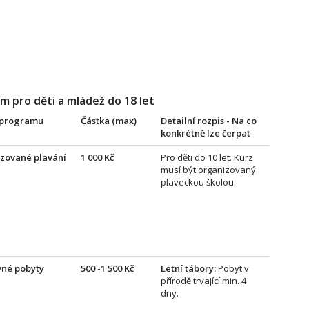
m pro děti a mládež do 18 let
 programu
Částka (max)
Detailní rozpis - Na co
konkrétně lze čerpat
zované plavání
1 000 Kč
Pro děti do 10 let. Kurz
musí být organizovaný
plaveckou školou.
né pobyty
500 -1 500 Kč
Letní tábory:
Pobyt v
přírodě trvající min. 4
dny.