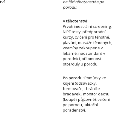
tví
na fázi těhotenství a po
porodu.
V těhotenství:
Prvotrimestrální screening,
NIPT testy, předporodní
kurzy, cvičení pro těhotné,
plavání, masáže těhotných,
vitamíny zakoupené v
lékárně, nadstandard v
porodnici, přítomnost
otce/duly u porodu.
Po porodu:
Pomůcky ke
kojení (odsávačky,
formovače, chrániče
bradavek), monitor dechu
(koupě i půjčovné), cvičení
po porodu, laktační
poradenství.