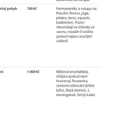
elný pohyb
700 Kč
Permanentky a vstupy na:
Plavání, fitness, jóga,
pilates, tenis, squash,
badminton.
Pozor:
Neuznávají se účtenky za
saunu, masáže či solária
(pokud nejsou součástí
cvičení).
ní
1 000 Kč
Klíšťová encefalitida,
chřipka (pokud není
hrazena), žloutenka,
cestovní očkování (břišní
tyfus, žlutá zimnice...),
meningokok, černý kašel.