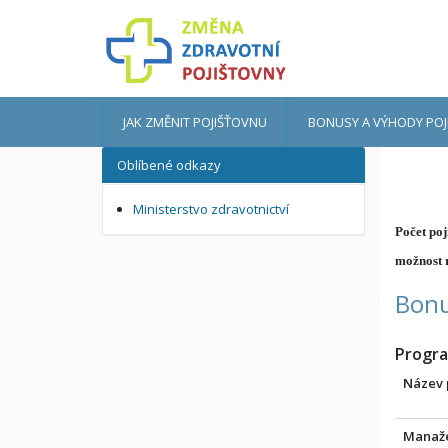
JAK ZMĚNIT POJIŠŤOVNU
BONUSY A VÝHODY POJ
Oblíbené odkazy
Ministerstvo zdravotnictví
Počet poj
možnost r
Bonu
Progra
Název
Manaž