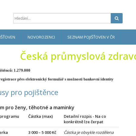
Hledat
IŠŤOVEN
NOVOROZENCI
SEZNAM POJIŠŤOVEN V ČR
Česká průmyslová zdravo
ištěnců: 1.279.000
egistrace přes elektronický formulář s možnosti bankovní identity
sy pro pojištěnce
m pro ženy, těhotné a maminky
 programu
Částka (max)
Detailní rozpis - Na co
konkrétně lze čerpat
erka
3 000 – 5 000 Kč
Částka je obvykle rozdělena