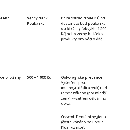
ozenci
Věcný dar /
Při registraci dítěte k ČPZP
Poukázka
dostanete buď
poukázku
do lékárny
(obvykle 1 500
Kč) nebo věcný balíček s
produkty pro péči o dítě.
ce pro ženy
500 – 1 000 Kč
Onkologická prevence:
Vyšetření prsu
(mamograf/ultrazvuk) nad
rámec zákona (pro mladší
ženy), vyšetření děložního
čípku.
Ostatní:
Dentální hygiena
(často vázáno na Bonus
Plus, viz níže).