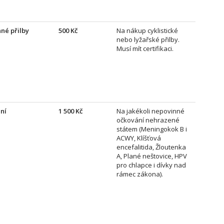
né přilby
500 Kč
Na nákup cyklistické
nebo lyžařské přilby.
Musí mít certifikaci.
ní
1 500 Kč
Na jakékoli nepovinné
očkování nehrazené
státem (Meningokok B i
ACWY, Klíšťová
encefalitida, Žloutenka
A, Plané neštovice, HPV
pro chlapce i dívky nad
rámec zákona).