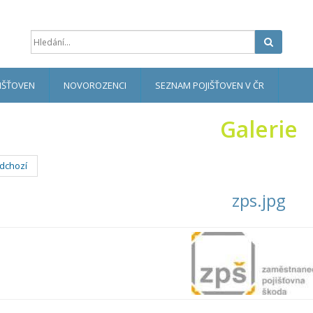
Hledat
IŠŤOVEN
NOVOROZENCI
SEZNAM POJIŠŤOVEN V ČR
Galerie
dchozí
zps.jpg